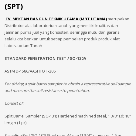
(SPT)
CV. MEKTAN BANGUN TEKNIK UTAMA (MBT UTAMA)
merupakan
Distributor alat laboratorium tanah yang memiliki kualitas dan
jaminan purna jual yang konsisten, sehingga mutu dan garansi
selalu kita berikan untuk setiap pembelian produk produk Alat
Laboratorium Tanah
STANDARD PENETRATION TEST /
SO-130A
ASTM D-1586/AASHTO T-206
For driving a split barrel sampler to obtain a representative soil sample
and measure the soil resistance to penetration.
Consist
of
:
Split Barrel Sampler (SO-131) Hardened machined steel, 1 3/8″ I.d; 18″
length (1 pc)
Sampling Rod (SO-132) Steel pipe, 44 mm (1 3/4″) diameter, 1.5 m