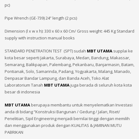
pc)
Pipe Wrench (GE-739) 24” length (2 pcs)
Dimension (l x w x h): 330 x 60 x 60 Cm/ Gross weight: 445 Kg Standard
supply with instruction manual books
STANDARD PENETRATION TEST (SPT) sudah
MBT UTAMA
supplai ke
kota besar seperti Jakarta, Surabaya, Medan, Bandung, Makassar,
Semarang, Balikpapan, Palembang, Pekanbaru, Banjarmasin, Batam,
Pontianak, Solo, Samarinda, Padang, Yogyakarta, Malang, Manado,
Denpasar Bandar Lampung, dan Banda Aceh, Toko Alat
Laboratorium Tanah
MBT UTAMA
juga berada di seluruh kota kota
besar di indonesia
MBT UTAMA
berupaya membantu untuk menyelematkan Investasi
anda di bidang “Konstruksi Bangunan / Gedung / Jalan, Riset/
Penelitian, Sipil Engineering menjadi bernilai tinggi dengan memilih
dan menggunakan produk dengan KUALITAS & JAMINAN MUTU
PABRIKAN