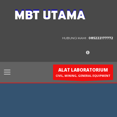
Contact Us
PT. MBT UTAMA
Jl. Raya Caringin No. 391 Kab. Bandung
HUBUNGI KAMI :
085222177772
Phone : 022 686 5330
Fax : 022 686 8016
ALAT LABORATORIUM
CIVIL, MINING, GENERAL EQUIPMENT